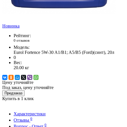
Новинка
Рейтинг:
0 отзывов
Модель:
Eurol Fortence 5W-30 A1/B1; A5/B5 (Ford)(синт), 20л
0
Вес:
20.00
кг
Цену уточняйте
Под заказ, цену уточняйте
Предзаказ
Купить в 1 клик
Характеристики
0
Отзывы
0
Вопрос - Ответ