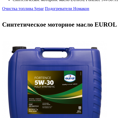
Очистка топлива Separ
Подогреватели Номакон
Синтетическое моторное масло EUROL F