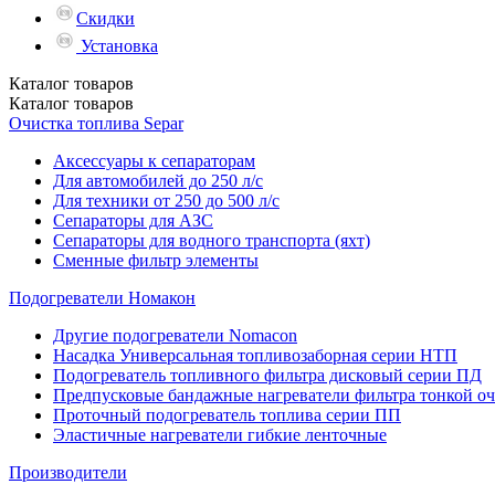
Скидки
Установка
Каталог
товаров
Каталог
товаров
Очистка топлива Separ
Аксессуары к сепараторам
Для автомобилей до 250 л/с
Для техники от 250 до 500 л/с
Сепараторы для АЗС
Сепараторы для водного транспорта (яхт)
Сменные фильтр элементы
Подогреватели Номакон
Другие подогреватели Nomacon
Насадка Универсальная топливозаборная серии НТП
Подогреватель топливного фильтра дисковый серии ПД
Предпусковые бандажные нагреватели фильтра тонкой о
Проточный подогреватель топлива серии ПП
Эластичные нагреватели гибкие ленточные
Производители