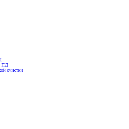
П
и ПД
кой очистки