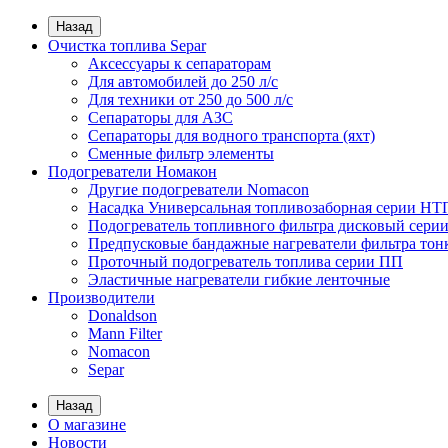
Назад
Очистка топлива Separ
Аксессуары к сепараторам
Для автомобилей до 250 л/с
Для техники от 250 до 500 л/с
Сепараторы для АЗС
Сепараторы для водного транспорта (яхт)
Сменные фильтр элементы
Подогреватели Номакон
Другие подогреватели Nomacon
Насадка Универсальная топливозаборная серии НТ
Подогреватель топливного фильтра дисковый сери
Предпусковые бандажные нагреватели фильтра тон
Проточный подогреватель топлива серии ПП
Эластичные нагреватели гибкие ленточные
Производители
Donaldson
Mann Filter
Nomacon
Separ
Назад
О магазине
Новости