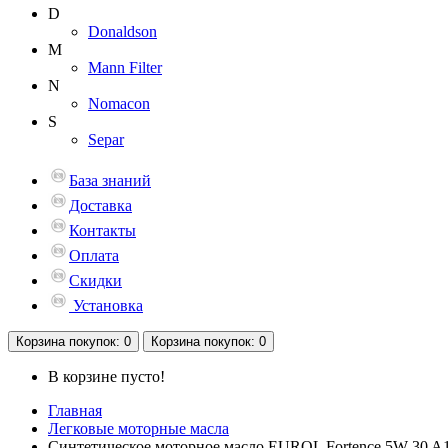
D
Donaldson
M
Mann Filter
N
Nomacon
S
Separ
База знаний
Доставка
Контакты
Оплата
Скидки
Установка
Корзина
покупок
: 0
Корзина
покупок
: 0
В корзине пусто!
Главная
Легковые моторные масла
Синтетическое моторное масло EUROL Fortence 5W-30 A