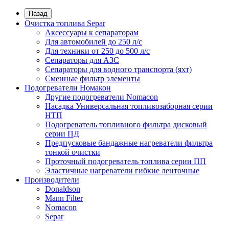
Назад
Очистка топлива Separ
Аксессуары к сепараторам
Для автомобилей до 250 л/с
Для техники от 250 до 500 л/с
Сепараторы для АЗС
Сепараторы для водного транспорта (яхт)
Сменные фильтр элементы
Подогреватели Номакон
Другие подогреватели Nomacon
Насадка Универсальная топливозаборная серии
НТП
Подогреватель топливного фильтра дисковый
серии ПД
Предпусковые бандажные нагреватели фильтра
тонкой очистки
Проточный подогреватель топлива серии ПП
Эластичные нагреватели гибкие ленточные
Производители
Donaldson
Mann Filter
Nomacon
Separ