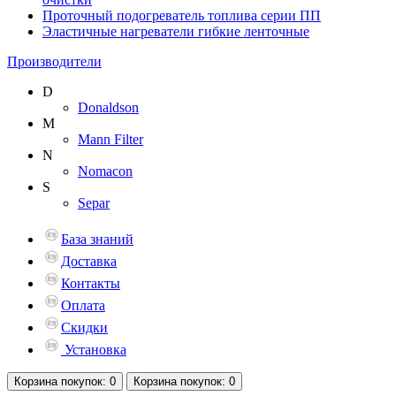
Проточный подогреватель топлива серии ПП
Эластичные нагреватели гибкие ленточные
Производители
D
Donaldson
M
Mann Filter
N
Nomacon
S
Separ
База знаний
Доставка
Контакты
Оплата
Скидки
Установка
Корзина
покупок
: 0
Корзина
покупок
: 0