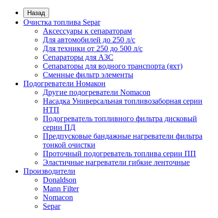
Назад
Очистка топлива Separ
Аксессуары к сепараторам
Для автомобилей до 250 л/с
Для техники от 250 до 500 л/с
Сепараторы для АЗС
Сепараторы для водного транспорта (яхт)
Сменные фильтр элементы
Подогреватели Номакон
Другие подогреватели Nomacon
Насадка Универсальная топливозаборная серии
НТП
Подогреватель топливного фильтра дисковый
серии ПД
Предпусковые бандажные нагреватели фильтра
тонкой очистки
Проточный подогреватель топлива серии ПП
Эластичные нагреватели гибкие ленточные
Производители
Donaldson
Mann Filter
Nomacon
Separ