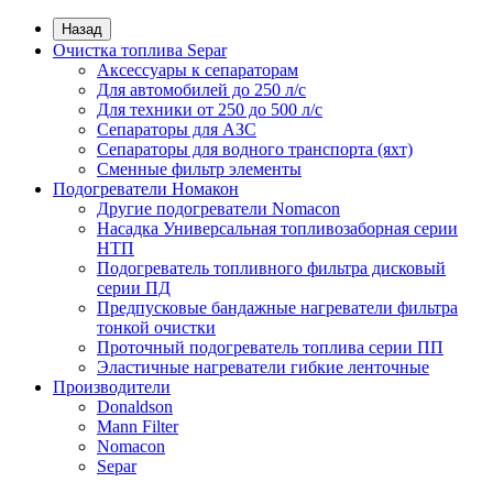
Назад
Очистка топлива Separ
Аксессуары к сепараторам
Для автомобилей до 250 л/с
Для техники от 250 до 500 л/с
Сепараторы для АЗС
Сепараторы для водного транспорта (яхт)
Сменные фильтр элементы
Подогреватели Номакон
Другие подогреватели Nomacon
Насадка Универсальная топливозаборная серии
НТП
Подогреватель топливного фильтра дисковый
серии ПД
Предпусковые бандажные нагреватели фильтра
тонкой очистки
Проточный подогреватель топлива серии ПП
Эластичные нагреватели гибкие ленточные
Производители
Donaldson
Mann Filter
Nomacon
Separ