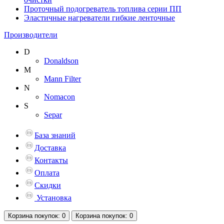
Проточный подогреватель топлива серии ПП
Эластичные нагреватели гибкие ленточные
Производители
D
Donaldson
M
Mann Filter
N
Nomacon
S
Separ
База знаний
Доставка
Контакты
Оплата
Скидки
Установка
Корзина
покупок
: 0
Корзина
покупок
: 0