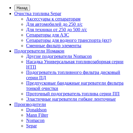
Назад
Очистка топлива Separ
Аксессуары к сепараторам
Для автомобилей до 250 л/с
Для техники от 250 до 500 л/с
Сепараторы для АЗС
Сепараторы для водного транспорта (яхт)
Сменные фильтр элементы
Подогреватели Номакон
Другие подогреватели Nomacon
Насадка Универсальная топливозаборная серии
НТП
Подогреватель топливного фильтра дисковый
серии ПД
Предпусковые бандажные нагреватели фильтра
тонкой очистки
Проточный подогреватель топлива серии ПП
Эластичные нагреватели гибкие ленточные
Производители
Donaldson
Mann Filter
Nomacon
Separ