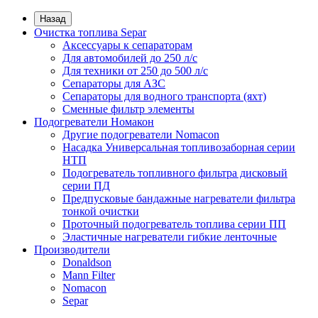
Назад
Очистка топлива Separ
Аксессуары к сепараторам
Для автомобилей до 250 л/с
Для техники от 250 до 500 л/с
Сепараторы для АЗС
Сепараторы для водного транспорта (яхт)
Сменные фильтр элементы
Подогреватели Номакон
Другие подогреватели Nomacon
Насадка Универсальная топливозаборная серии
НТП
Подогреватель топливного фильтра дисковый
серии ПД
Предпусковые бандажные нагреватели фильтра
тонкой очистки
Проточный подогреватель топлива серии ПП
Эластичные нагреватели гибкие ленточные
Производители
Donaldson
Mann Filter
Nomacon
Separ