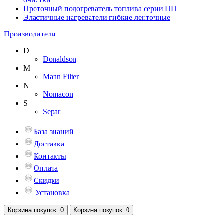
Проточный подогреватель топлива серии ПП
Эластичные нагреватели гибкие ленточные
Производители
D
Donaldson
M
Mann Filter
N
Nomacon
S
Separ
База знаний
Доставка
Контакты
Оплата
Скидки
Установка
Корзина
покупок
: 0
Корзина
покупок
: 0