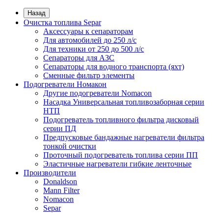
Назад
Очистка топлива Separ
Аксессуары к сепараторам
Для автомобилей до 250 л/с
Для техники от 250 до 500 л/с
Сепараторы для АЗС
Сепараторы для водного транспорта (яхт)
Сменные фильтр элементы
Подогреватели Номакон
Другие подогреватели Nomacon
Насадка Универсальная топливозаборная серии
НТП
Подогреватель топливного фильтра дисковый
серии ПД
Предпусковые бандажные нагреватели фильтра
тонкой очистки
Проточный подогреватель топлива серии ПП
Эластичные нагреватели гибкие ленточные
Производители
Donaldson
Mann Filter
Nomacon
Separ