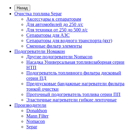
Назад
Очистка топлива Separ
Аксессуары к сепараторам
Для автомобилей до 250 л/с
Для техники от 250 до 500 л/с
Сепараторы для АЗС
Сепараторы для водного транспорта (яхт)
Сменные фильтр элементы
Подогреватели Номакон
Другие подогреватели Nomacon
Насадка Универсальная топливозаборная серии
НТП
Подогреватель топливного фильтра дисковый
серии ПД
Предпусковые бандажные нагреватели фильтра
тонкой очистки
Проточный подогреватель топлива серии ПП
Эластичные нагреватели гибкие ленточные
Производители
Donaldson
Mann Filter
Nomacon
Separ