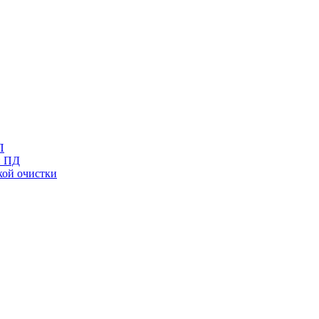
П
и ПД
кой очистки