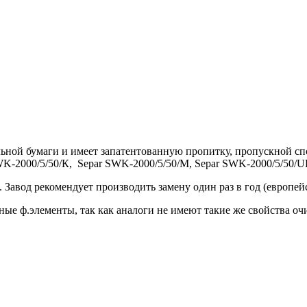
ьной бумаги и имеет запатентованную пропитку, пропускной с
SWK-2000/5/50/К, Separ SWK-2000/5/50/М, Separ SWK-2000/5/50/
 Завод рекомендует производить замену один раз в год (европейс
ные ф.элементы, так как аналоги не имеют такие же свойства о