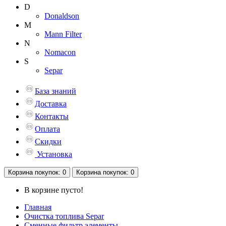
D
Donaldson
M
Mann Filter
N
Nomacon
S
Separ
База знаний
Доставка
Контакты
Оплата
Скидки
Установка
Корзина
покупок
: 0
Корзина
покупок
: 0
В корзине пусто!
Главная
Очистка топлива Separ
Сменные фильтр элементы