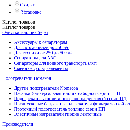
Скидки
Установка
Каталог
товаров
Каталог
товаров
Очистка топлива Separ
Аксессуары к сепараторам
Для автомобилей до 250 л/с
Для техники от 250 до 500 л/с
Сепараторы для АЗС
Сепараторы для водного транспорта (яхт)
Сменные фильтр элементы
Подогреватели Номакон
Другие подогреватели Nomacon
Насадка Универсальная топливозаборная серии НТП
Подогреватель топливного фильтра дисковый серии ПД
Предпусковые бандажные нагреватели фильтра тонкой о
Проточный подогреватель топлива серии ПП
Эластичные нагреватели гибкие ленточные
Производители