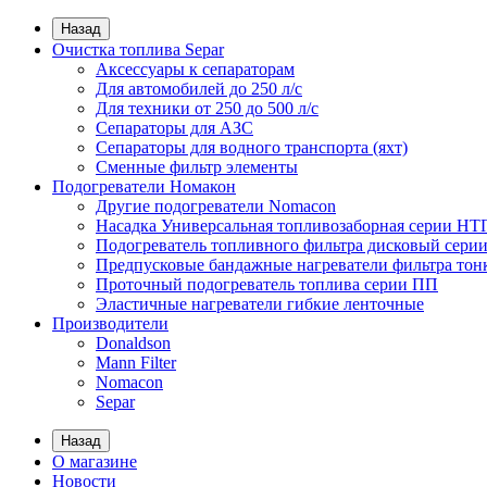
Назад
Очистка топлива Separ
Аксессуары к сепараторам
Для автомобилей до 250 л/с
Для техники от 250 до 500 л/с
Сепараторы для АЗС
Сепараторы для водного транспорта (яхт)
Сменные фильтр элементы
Подогреватели Номакон
Другие подогреватели Nomacon
Насадка Универсальная топливозаборная серии НТ
Подогреватель топливного фильтра дисковый сери
Предпусковые бандажные нагреватели фильтра тон
Проточный подогреватель топлива серии ПП
Эластичные нагреватели гибкие ленточные
Производители
Donaldson
Mann Filter
Nomacon
Separ
Назад
О магазине
Новости